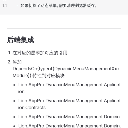
14
-
 如果切换了动态菜单,需要清理浏览器缓存。
后端集成
在对应的层添加对应的引用
添加
DependsOn(typeof(DynamicMenuManagementXxx
Module)) 特性到对应模块
Lion.AbpPro.DynamicMenuManagement.Applicat
ion
Lion.AbpPro.DynamicMenuManagement.Applicat
ion.Contracts
Lion.AbpPro.DynamicMenuManagement.Domain
Lion.AbpPro.DynamicMenuManagement.Domain.