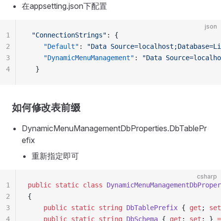
在appsetting.json下配置
json
1
 "ConnectionStrings"
: {
2
    "Default"
: 
"Data Source=localhost;Database=Li
3
    "DynamicMenuManagement"
: 
"Data Source=localho
4
  }
如何修改表前缀
DynamicMenuManagementDbProperties.DbTablePr
efix
重新指定即可
csharp
1
public
 static
 class
 DynamicMenuManagementDbProper
2
{
3
    public
 static
 string
 DbTablePrefix
 { 
get
; 
set
4
    public
 static
 string
 DbSchema
 { 
get
; 
set
; } 
=