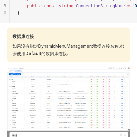
5
    public
 const
 string
 ConnectionStringName
 =
 "D
6
}
数据库连接
如果没有指定DynamicMenuManagement数据连接名称,都
会使用
Default
的数据库连接.