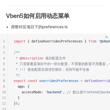
Vben5如何启用动态菜单
调整对应项目下的preferences.ts
ts
1
import
 { defineOverridesPreferences } 
from
 '@vben
2
3
/**
4
 * 
@description
 项目配置文件
5
 * 只需要覆盖项目中的一部分配置，不需要的配置不用覆盖
6
 * !!! 更改配置后请清空缓存，否则可能不生效
7
 */
8
export
 const
 overridesPreferences
 =
 defineOverrid
9
  app: {
10
    accessMode: 
'backend'
, 
// 默认值frontend|bac
11
  }
12
});
13