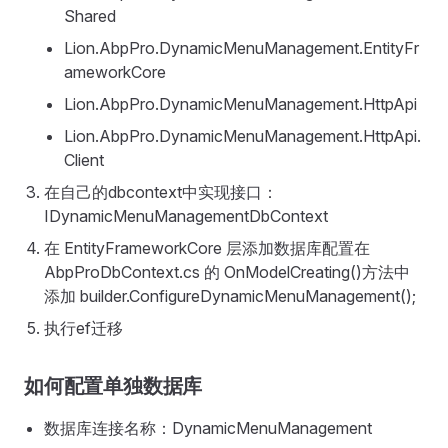
Shared
Lion.AbpPro.DynamicMenuManagement.EntityFr
ameworkCore
Lion.AbpPro.DynamicMenuManagement.HttpApi
Lion.AbpPro.DynamicMenuManagement.HttpApi.
Client
在自己的dbcontext中实现接口：
IDynamicMenuManagementDbContext
在 EntityFrameworkCore 层添加数据库配置在
AbpProDbContext.cs 的 OnModelCreating()方法中
添加 builder.ConfigureDynamicMenuManagement();
执行ef迁移
如何配置单独数据库
数据库连接名称：DynamicMenuManagement