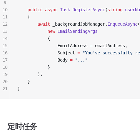
9
10
    public
 async
 Task
 RegisterAsync
(
string
 userNa
11
    {
12
        await
 _backgroundJobManager.
EnqueueAsync
(
13
            new
 EmailSendingArgs
14
            {
15
                EmailAddress 
=
 emailAddress,
16
                Subject 
=
 "You've successfully re
17
                Body 
=
 "..."
18
            }
19
        );
20
    }
21
}
定时任务