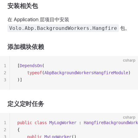
安装相关包
在 Application 层项目中安装
包。
Volo.Abp.BackgroundWorkers.Hangfire
添加模块依赖
csharp
1
[
DependsOn
(
2
    typeof
(
AbpBackgroundWorkersHangfireModule
)
3
)]
定义定时任务
csharp
1
public
 class
 MyLogWorker
 : 
HangfireBackgroundWork
2
{
3
    public
 MyLogWorker
()