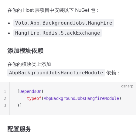
在你的 Host 层项目中安装以下 NuGet 包：
Volo.Abp.BackgroundJobs.HangFire
Hangfire.Redis.StackExchange
添加模块依赖
在你的模块类上添加
依赖：
AbpBackgroundJobsHangfireModule
csharp
1
[
DependsOn
(
2
    typeof
(
AbpBackgroundJobsHangfireModule
)
3
)]
配置服务