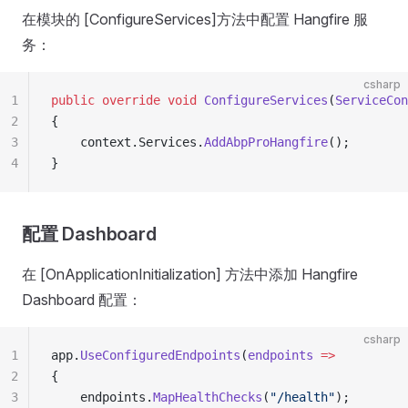
在模块的 [ConfigureServices]方法中配置 Hangfire 服
务：
csharp
1
public
 override
 void
 ConfigureServices
(
ServiceCon
2
{
3
    context.Services.
AddAbpProHangfire
();
4
}
配置 Dashboard
在 [OnApplicationInitialization] 方法中添加 Hangfire
Dashboard 配置：
csharp
1
app.
UseConfiguredEndpoints
(
endpoints
 =>
2
{
3
    endpoints.
MapHealthChecks
(
"/health"
); 