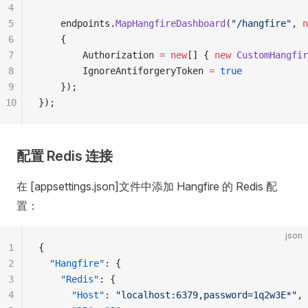
4
5
    endpoints.
MapHangfireDashboard
(
"/hangfire"
, 
n
6
    {
7
        Authorization 
=
 new
[] { 
new
 CustomHangfir
8
        IgnoreAntiforgeryToken 
=
 true
9
    });
10
});
配置 Redis 连接
在 [appsettings.json]文件中添加 Hangfire 的 Redis 配
置：
json
1
{
2
  "Hangfire"
: {
3
    "Redis"
: {
4
      "Host"
: 
"localhost:6379,password=1q2w3E*"
,