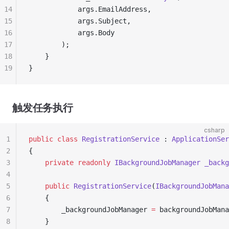
14
            args.EmailAddress,
15
            args.Subject,
16
            args.Body
17
        );
18
    }
19
}
触发任务执行
csharp
1
public
 class
 RegistrationService
 : 
ApplicationSer
2
{
3
    private
 readonly
 IBackgroundJobManager
 _backg
4
5
    public
 RegistrationService
(
IBackgroundJobMana
6
    {
7
        _backgroundJobManager 
=
 backgroundJobMana
8
    }