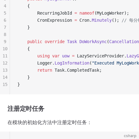
4
    {
5
        RecurringJobId 
=
 nameof
(MyLogWorker);
6
        CronExpression 
=
 Cron.
Minutely
(); 
// 每
7
    }
8
9
    public
 override
 Task
 DoWorkAsync
(
Cancellation
10
    {
11
        using
 var
 uow
 =
 LazyServiceProvider.
LazyG
12
        Logger.
LogInformation
(
"Executed MyLogWork
13
        return
 Task.CompletedTask;
14
    }
15
}
注册定时任务
在模块的初始化方法中注册定时任务：
csharp