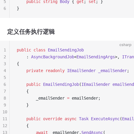
5
    public
 string
 Body
 { 
get
; 
set
; }
6
}
定义任务执行逻辑
csharp
1
public
 class
 EmailSendingJob
2
    : 
AsyncBackgroundJob
<
EmailSendingArgs
>, 
ITran
3
{
4
    private
 readonly
 IEmailSender
 _emailSender
;
5
6
    public
 EmailSendingJob
(
IEmailSender
 emailSend
7
    {
8
        _emailSender 
=
 emailSender;
9
    }
10
11
    public
 override
 async
 Task
 ExecuteAsync
(
Email
12
    {
13
        await
 _emailSender.
SendAsync
(