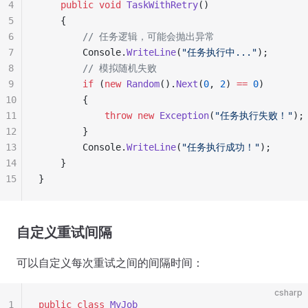
4
    public
 void
 TaskWithRetry
()
5
    {
6
        // 任务逻辑，可能会抛出异常
7
        Console.
WriteLine
(
"任务执行中..."
);
8
        // 模拟随机失败
9
        if
 (
new
 Random
().
Next
(
0
, 
2
) 
==
 0
)
10
        {
11
            throw
 new
 Exception
(
"任务执行失败！"
);
12
        }
13
        Console.
WriteLine
(
"任务执行成功！"
);
14
    }
15
}
自定义重试间隔
可以自定义每次重试之间的间隔时间：
csharp
1
public
 class
 MyJob