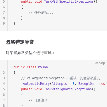
5
    public
 void
 TaskWithSpecificExceptions
()
6
    {
7
        // 任务逻辑...
8
    }
9
}
忽略特定异常
对某些异常类型不进行重试：
csharp
1
public
 class
 MyJob
2
{
3
    // 对 ArgumentException 不重试，其他异常重试
4
    [
AutomaticRetry
(
Attempts
 =
 3
, 
ExceptOn
 =
 new
[
5
    public
 void
 TaskWithIgnoredExceptions
()
6
    {
7
        // 任务逻辑...
8
    }