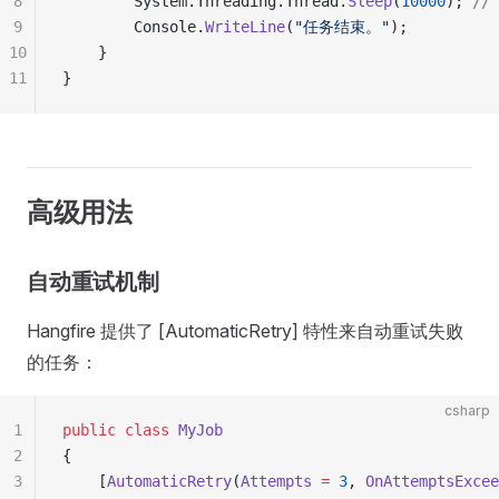
8
        System.Threading.Thread.
Sleep
(
10000
); 
/
9
        Console.
WriteLine
(
"任务结束。"
);
10
    }
11
}
高级用法
自动重试机制
Hangfire 提供了 [AutomaticRetry] 特性来自动重试失败
的任务：
csharp
1
public
 class
 MyJob
2
{
3
    [
AutomaticRetry
(
Attempts
 =
 3
, 
OnAttemptsExcee