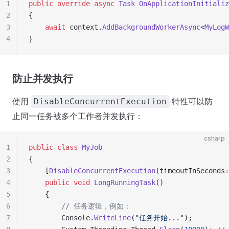
1
public
 override
 async
 Task
 OnApplicationInitializ
2
{
3
    await
 context.
AddBackgroundWorkerAsync
<
MyLogW
4
}
防止并发执行
使用
特性可以防
DisableConcurrentExecution
止同一任务被多个工作者并发执行：
csharp
1
public
 class
 MyJob
2
{
3
    [
DisableConcurrentExecution
(timeoutInSeconds
:
4
    public
 void
 LongRunningTask
()
5
    {
6
        // 任务逻辑，例如：
7
        Console.
WriteLine
(
"任务开始..."
);