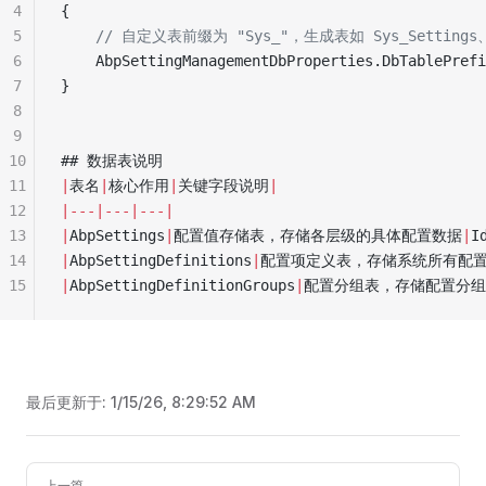
4
{
5
    // 自定义表前缀为 "Sys_"，生成表如 Sys_Settings、Sy
6
    AbpSettingManagementDbProperties.DbTablePrefi
7
}
8
9
10
## 数据表说明
11
|
表名
|
核心作用
|
关键字段说明
|
12
|---|---|---|
13
|
AbpSettings
|
配置值存储表，存储各层级的具体配置数据
|
I
14
|
AbpSettingDefinitions
|
配置项定义表，存储系统所有配
15
|
AbpSettingDefinitionGroups
|
配置分组表，存储配置分组
最后更新于:
1/15/26, 8:29:52 AM
Pager
上一篇