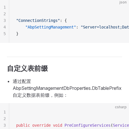
json
1
2
3
"ConnectionStrings"
: {
4
    "AbpSettingManagement"
: 
"Server=localhost;Dat
5
}
自定义表前缀
通过配置
AbpSettingManagementDbProperties.DbTablePrefix
自定义数据表前缀，例如：
csharp
1
2
3
public
 override
 void
 PreConfigureServices
(
Service